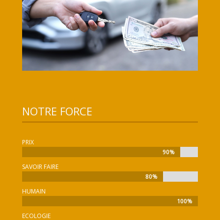
NOTRE FORCE
PRIX
90%
90%
SAVOIR FAIRE
80%
80%
HUMAIN
100%
100%
ECOLOGIE