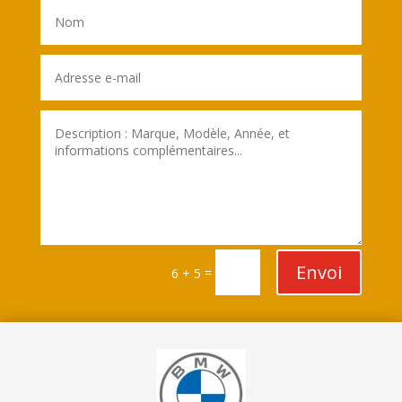
Envoi
=
6 + 5