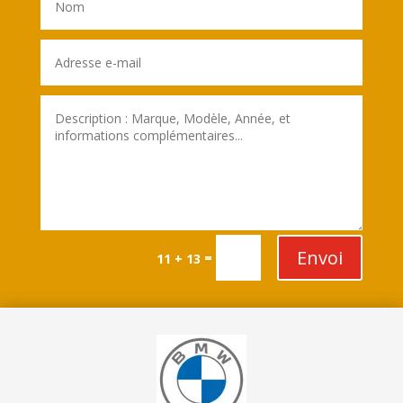
Envoi
=
11 + 13