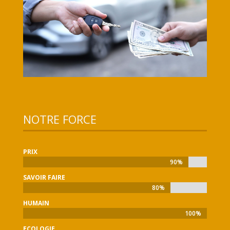
NOTRE FORCE
PRIX
90%
90%
SAVOIR FAIRE
80%
80%
HUMAIN
100%
100%
ECOLOGIE