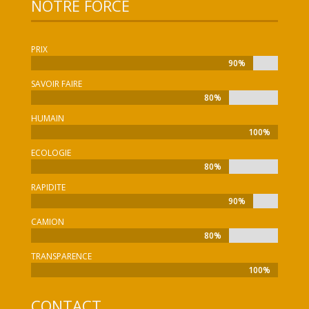
NOTRE FORCE
PRIX
90%
90%
SAVOIR FAIRE
80%
80%
HUMAIN
100%
100%
ECOLOGIE
80%
80%
RAPIDITE
90%
90%
CAMION
80%
80%
TRANSPARENCE
100%
100%
CONTACT