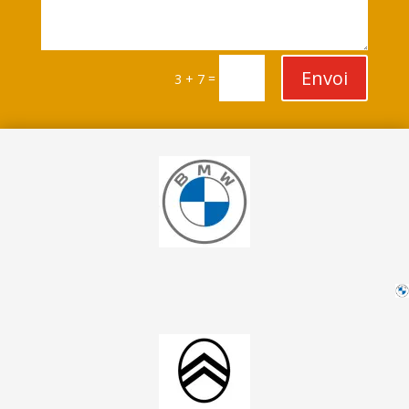
Envoi
=
3 + 7