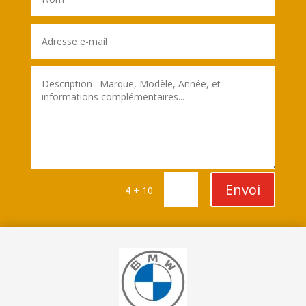
Envoi
=
4 + 10