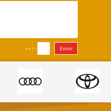
Envoi
=
9 + 3