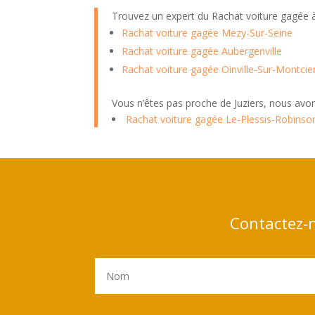
Trouvez un expert du Rachat voiture gagée
Rachat voiture gagée Mezy-Sur-Seine
Rachat voiture gagée Aubergenville
Rachat voiture gagée Oinville-Sur-Montcie
Vous n’êtes pas proche de Juziers, nous avo
Rachat voiture gagée Le-Plessis-Robinso
Contactez-n