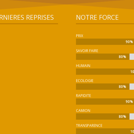
RNIERES REPRISES
NOTRE FORCE
PRIX
90%
90%
SAVOIR FAIRE
80%
80%
HUMAIN
1
1
ECOLOGIE
80%
80%
RAPIDITE
90%
90%
CAMION
80%
80%
TRANSPARENCE
1
1