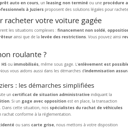
prêt auto en cours
, un
leasing non terminé
ou une
procédure a
ofessionnels à Juziers
proposent des solutions légales pour rachete
r racheter votre voiture gagée
rent les situations complexes :
financement non soldé
,
oppositio
rêteur
ainsi que de la
levée des restrictions
. Vous pouvez ainsi
re
on roulante ?
,
HS
ou
immobilisés
, même sous gage. L’
enlèvement est possible
 Nous vous aidons aussi dans les démarches d’
indemnisation assu
iers : les démarches simplifiées
ite un
certificat de situation administrative
indiquant la
ition
. Si un
gage avec opposition
est en place, la transaction
e. Dans cette situation, nos
spécialistes du rachat de véhicules
n rachat conforme à la réglementation.
cidenté
ou sans
carte grise
, nous mettons à votre disposition