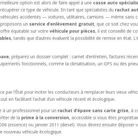
meilleure option est alors de faire appel à une
casse auto spéciali
récupérer ce type de véhicule. En tant que spécialistes du
rachat a
véhicules accidentés — voitures, utilitaires, camions — même sans car
proposons un
service d’enlèvement gratuit
, que ce soit chez vou
offre équitable sur votre
véhicule pour pièces
, il est conseillé de 
ables
, tandis que d’autres évaluent la possibilité de remise en état. L’
pave
, préparez un dossier complet : carnet d’entretien, factures récent
ipements fonctionnels, comme la climatisation, un GPS ou des pneu
ace par l’État pour inciter les conducteurs à remplacer leurs vieux véh
out en facilitant l’achat d’un véhicule récent et écologique.
ure à un professionnel pour un
rachat d’épave sans carte grise
, à 
fiter de la
prime à la conversion
, accessible si vous êtes propriéta
2006 (essence) ou janvier 2011 (diesel). Vous devrez ensuite déposer 
tre nouveau véhicule écologique.