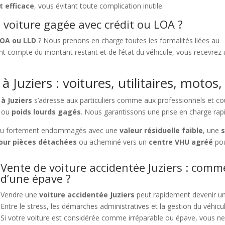
t efficace
, vous évitant toute complication inutile.
voiture gagée avec crédit ou LOA ?
LOA ou LLD
? Nous prenons en charge toutes les formalités liées au
t compte du montant restant et de l’état du véhicule, vous recevrez
 Juziers : voitures, utilitaires, motos
à Juziers
s’adresse aux particuliers comme aux professionnels et cou
ou
poids lourds gagés
. Nous garantissons une prise en charge rapi
u fortement endommagés avec une
valeur résiduelle faible
, une
s
ur pièces détachées
ou acheminé vers un
centre VHU agréé
pou
Vente de voiture accidentée Juziers : comme
d’une épave ?
Vendre une
voiture accidentée Juziers
peut rapidement devenir un 
Entre le stress, les démarches administratives et la gestion du véhicu
Si votre voiture est considérée comme irréparable ou épave, vous ne p