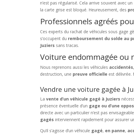
n’est pas régularisé. Cela arrive souvent avec un
la carte grise est bloqué. Heureusement, des
pr
Professionnels agréés pou
Ces experts du rachat de véhicules sous gage gè
s’occupent du
remboursement du solde au p
Juziers
sans tracas.
Voiture endommagée ou n
Nous reprenons aussi les véhicules
accidentés
destruction, une
preuve officielle
est délivrée.
Vendre une voiture gagée à Juz
La
vente d’un véhicule gagé à Juziers
nécess
présence éventuelle d’un
gage ou d’une oppos
directe avec un particulier n’est pas envisageabl
gagés
interviennent rapidement pour assurer u
Qu’il s’agisse d’un véhicule
gagé
,
en panne
,
ac