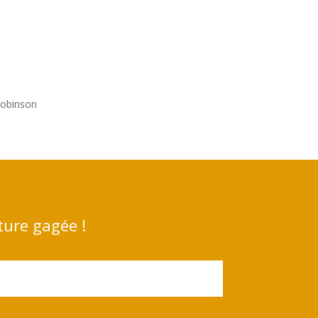
Robinson
ture gagée !