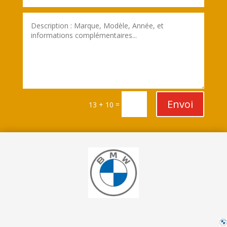
Envoi
=
13 + 10