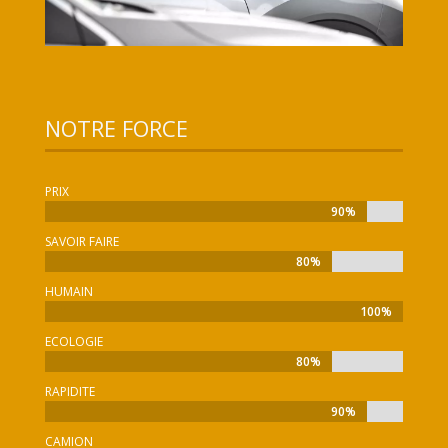
NOTRE FORCE
PRIX
90%
90%
SAVOIR FAIRE
80%
80%
HUMAIN
100%
100%
ECOLOGIE
80%
80%
RAPIDITE
90%
90%
CAMION