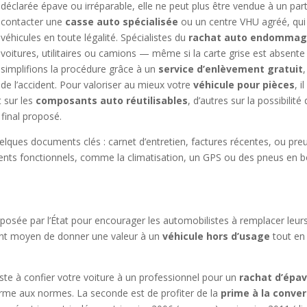
déclarée épave ou irréparable, elle ne peut plus être vendue à un parti
contacter une
casse auto spécialisée
ou un centre VHU agréé, qui 
véhicules en toute légalité. Spécialistes du
rachat auto endomma
voitures, utilitaires ou camions — même si la carte grise est absente
simplifions la procédure grâce à un
service d’enlèvement gratuit
de l’accident. Pour valoriser au mieux votre
véhicule pour pièces
, 
t sur les
composants auto réutilisables
, d’autres sur la possibilit
 final proposé.
elques documents clés : carnet d’entretien, factures récentes, ou preuv
ts fonctionnels, comme la climatisation, un GPS ou des pneus en bon
oposée par l’État pour encourager les automobilistes à remplacer leur
lent moyen de donner une valeur à un
véhicule hors d’usage
tout en 
iste à confier votre voiture à un professionnel pour un
rachat d’épav
orme aux normes. La seconde est de profiter de la
prime à la conver