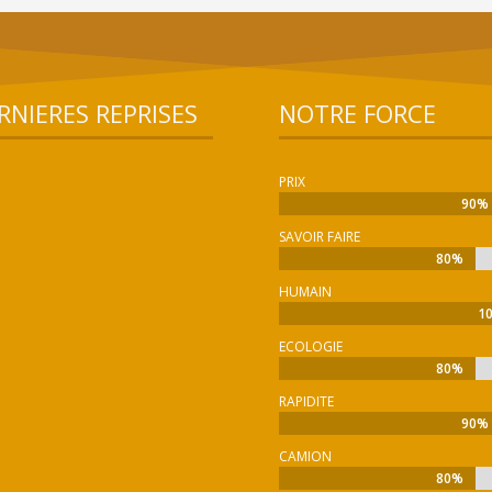
RNIERES REPRISES
NOTRE FORCE
PRIX
90%
90%
SAVOIR FAIRE
80%
80%
HUMAIN
1
1
ECOLOGIE
80%
80%
RAPIDITE
90%
90%
CAMION
80%
80%