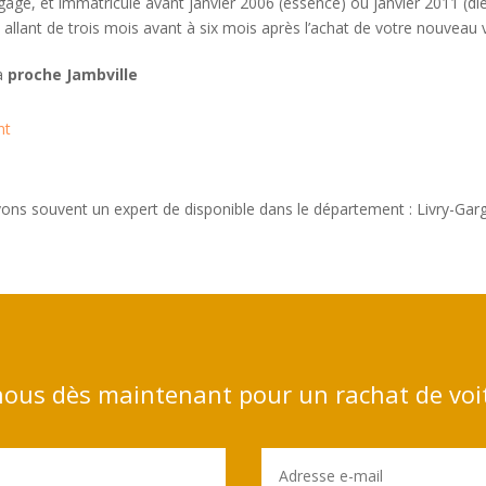
gagé, et immatriculé avant janvier 2006 (essence) ou janvier 2011 (di
allant de trois mois avant à six mois après l’achat de votre nouveau 
 à
proche Jambville
nt
vons souvent un expert de disponible dans le département : Livry-Gar
ous dès maintenant pour un rachat de voi