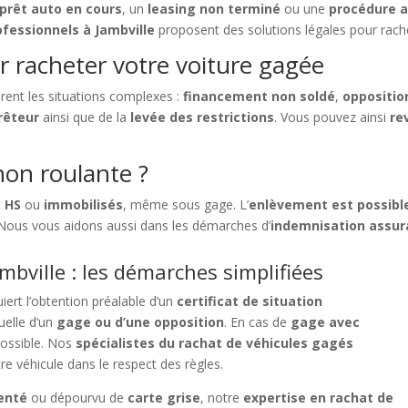
prêt auto en cours
, un
leasing non terminé
ou une
procédure a
ofessionnels à Jambville
proposent des solutions légales pour rache
r racheter votre voiture gagée
rent les situations complexes :
financement non soldé
,
oppositio
rêteur
ainsi que de la
levée des restrictions
. Vous pouvez ainsi
re
on roulante ?
,
HS
ou
immobilisés
, même sous gage. L’
enlèvement est possible
 Nous vous aidons aussi dans les démarches d’
indemnisation assu
bville : les démarches simplifiées
iert l’obtention préalable d’un
certificat de situation
uelle d’un
gage ou d’une opposition
. En cas de
gage avec
mpossible. Nos
spécialistes du rachat de véhicules gagés
re véhicule dans le respect des règles.
enté
ou dépourvu de
carte grise
, notre
expertise en rachat de