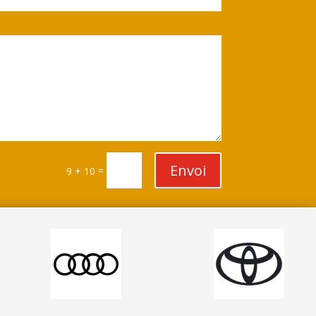
Envoi
=
9 + 10