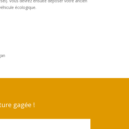
esel). Vous devrez ensuite déposer votre ancien
véhicule écologique.
gan
ture gagée !