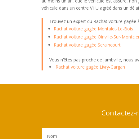
au moins un an, que le véhicule est assuré, non 
véhicule dans un centre VHU agréé dans un délai 
Trouvez un expert du Rachat voiture gagée
Rachat voiture gagée Montalet-Le-Bois
Rachat voiture gagée Oinville-Sur-Montcie
Rachat voiture gagée Seraincourt
Vous n’êtes pas proche de Jambville, nous a
Rachat voiture gagée Livry-Gargan
Contactez-n