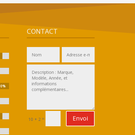
CONTACT
00%
00%
Envoi
=
10 + 2