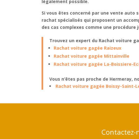
légalement possible.
Si vous êtes concerné par une
vente auto s
rachat spécialisés qui proposent un
accom
des cas complexes comme une
procédure j
Trouvez un expert du Rachat voiture g
Rachat voiture gagée Raizeux
Rachat voiture gagée Mittainville
Rachat voiture gagée La-Boissiere-Ec
Vous n’êtes pas proche de Hermeray, no
Rachat voiture gagée Boissy-Saint-L
Contactez-n