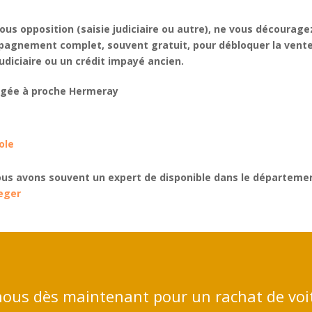
ous opposition
(saisie judiciaire ou autre), ne vous décourage
pagnement complet
, souvent
gratuit
, pour
débloquer la vent
udiciaire
ou un
crédit impayé
ancien.
agée à
proche Hermeray
ole
us avons souvent un expert de disponible dans le départemen
eger
ous dès maintenant pour un rachat de voi