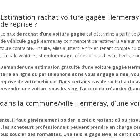
Estimation rachat voiture gagée Hermeray 
de reprise ?
Le
prix de rachat d’une voiture gagée
est déterminé à partir de 
de véhicule gagé Hermeray
commencent par estimer la
valeur 
toute contrainte. Ensuite, elles ajustent le prix en tenant compte du
c
état si le véhicule est
endommagé
, et des démarches à effectuer p
Demander une
estimation gratuite d’une voiture gagée Her
faire en ligne ou par téléphone et ne vous engage à rien. Vous
reprise
de votre véhicule. Dans certains cas de
rachat auto a
revendre une voiture sous leasing
, l’accord du créancier (b
 dans la commune/ville Hermeray, d’une vo
vente
, il faut généralement solder le
crédit restant dû
ou résou
e
, les acheteurs professionnels peuvent prendre en charge ce
s soucier des formalités. Une fois le gage levé, le certificat