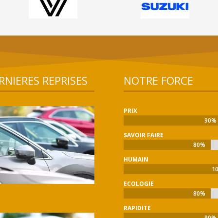
RNIERES REPRISES
NOTRE FORCE
PRIX
90%
90%
SAVOIR FAIRE
80%
80%
HUMAIN
1
1
ECOLOGIE
80%
80%
RAPIDITE
90%
90%