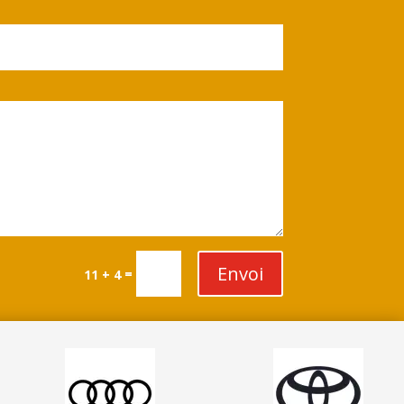
Envoi
=
11 + 4