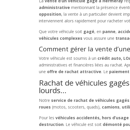
La
vente d’un véhicule gagé à Hermeray
req
administrative
mentionnant la présence évent
opposition
, la vente à un particulier devient i
interviennent alors rapidement pour racheter vot
Que votre véhicule soit
gagé
, en
panne
,
accid
véhicules complexes
vous assure une
transa
Comment gérer la vente d’une 
Votre véhicule est soumis à un
crédit auto, LO
administratives et financières liées au rachat. A
une
offre de rachat attractive
. Le
paiement 
Rachat de véhicules gagés 
lourds…
Notre
service de rachat de véhicules gagé
roues
(motos, scooters, quads),
camions
,
util
Pour les
véhicules accidentés, hors d’usage
destruction
. Le véhicule est soit
démonté pou