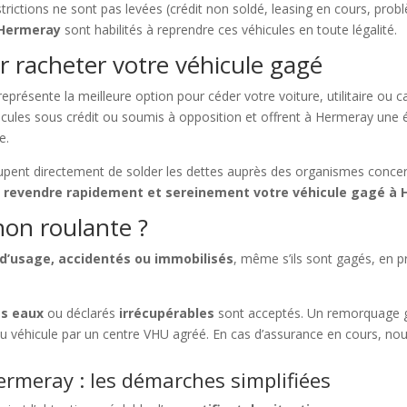
estrictions ne sont pas levées (crédit non soldé, leasing en cours, pro
 Hermeray
sont habilités à reprendre ces véhicules en toute légalité.
r racheter votre véhicule gagé
eprésente la meilleure option pour céder votre voiture, utilitaire ou
hicules sous crédit ou soumis à opposition et offrent à Hermeray une
e.
ccupent directement de solder les dettes auprès des organismes conce
e
revendre rapidement et sereinement votre véhicule gagé à
on roulante ?
 d’usage, accidentés ou immobilisés
, même s’ils sont gagés, en p
es eaux
ou déclarés
irrécupérables
sont acceptés. Un remorquage g
du véhicule par un centre VHU agréé. En cas d’assurance en cours, nou
rmeray : les démarches simplifiées