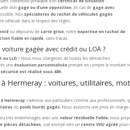
uiert l’obtention préalable d’un
certificat de situation
uelle d’un
gage ou d’une opposition
. En cas de
gage avec
mpossible. Nos
spécialistes du rachat de véhicules gagés
re véhicule dans le respect des règles.
enté
ou dépourvu de
carte grise
, notre
expertise en rachat de
ction fiable et rapide
, sans tracas.
voiture gagée avec crédit ou LOA ?
A ou LLD
? Nous nous chargeons de toutes les démarches
près une
évaluation personnalisée
prenant en compte le montant res
sécurisé est réalisé sous 48h
.
à Hermeray : voitures, utilitaires, mot
s à Hermeray
s’adresse aux particuliers comme aux professionnels, qu
itaires
ou
poids lourds gagés
. Nous assurons une prise en charge r
ou très endommagés avec une
valeur résiduelle faible
, nous pro
r pièces détachées
, soit envoyé vers un
centre VHU agréé
pour 