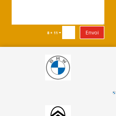
Envoi
=
8 + 11