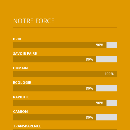
NOTRE FORCE
PRIX
90%
90%
SAVOIR FAIRE
80%
80%
HUMAIN
100%
100%
ECOLOGIE
80%
80%
RAPIDITE
90%
90%
CAMION
80%
80%
TRANSPARENCE