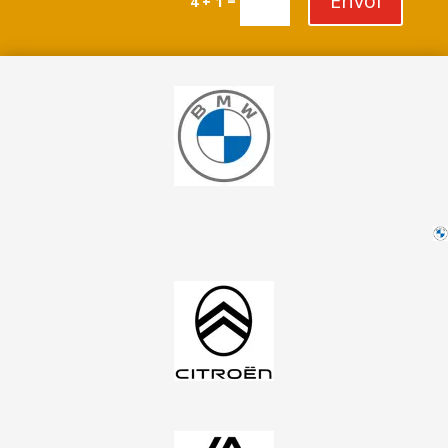
Envoi
=
4 + 1