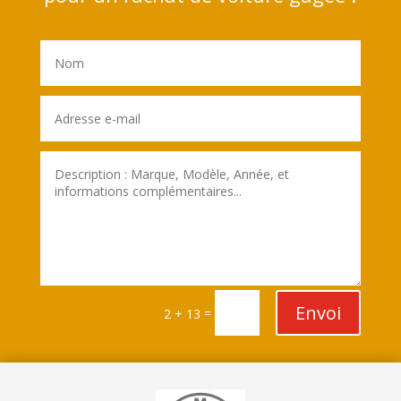
Envoi
=
2 + 13