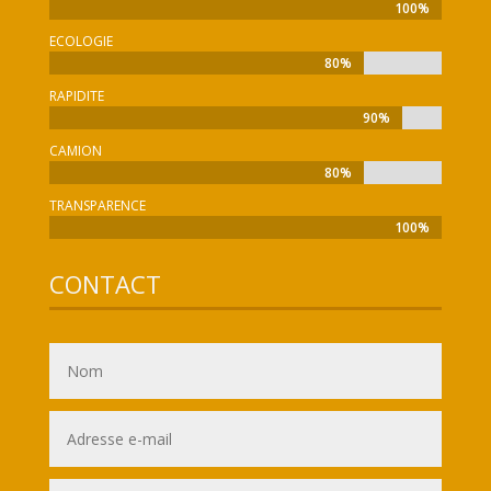
100%
100%
ECOLOGIE
80%
80%
RAPIDITE
90%
90%
CAMION
80%
80%
TRANSPARENCE
100%
100%
CONTACT