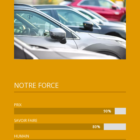
NOTRE FORCE
PRIX
90%
90%
SAVOIR FAIRE
80%
80%
HUMAIN