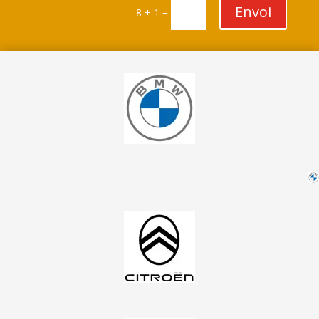
Envoi
=
8 + 1