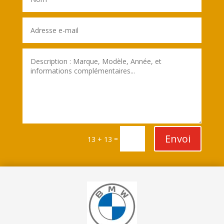
Envoi
=
13 + 13