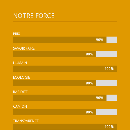
NOTRE FORCE
PRIX
90%
90%
SAVOIR FAIRE
80%
80%
HUMAIN
100%
100%
ECOLOGIE
80%
80%
RAPIDITE
90%
90%
CAMION
80%
80%
TRANSPARENCE
100%
100%