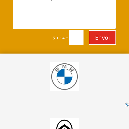
Envoi
=
6 + 14