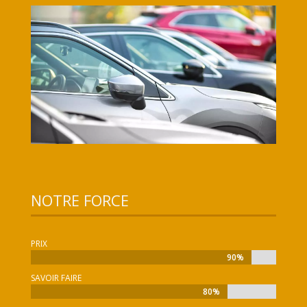
NOTRE FORCE
PRIX
90%
90%
SAVOIR FAIRE
80%
80%