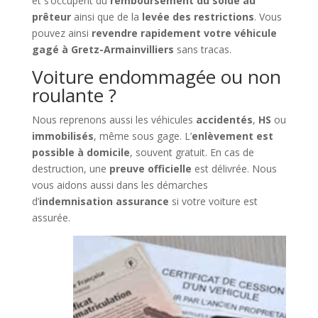
et s’occupent du
remboursement du solde au
prêteur
ainsi que de la
levée des restrictions
. Vous
pouvez ainsi
revendre rapidement votre véhicule
gagé à Gretz-Armainvilliers
sans tracas.
Voiture endommagée ou non
roulante ?
Nous reprenons aussi les véhicules
accidentés
,
HS
ou
immobilisés
, même sous gage. L’
enlèvement est
possible à domicile
, souvent gratuit. En cas de
destruction, une
preuve officielle
est délivrée. Nous
vous aidons aussi dans les démarches
d’
indemnisation assurance
si votre voiture est
assurée.