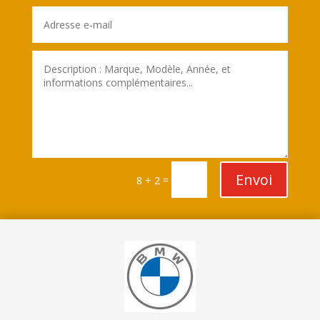
Envoi
=
8 + 2