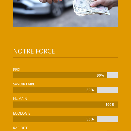
NOTRE FORCE
PRIX
90%
90%
SAVOIR FAIRE
80%
80%
HUMAIN
100%
100%
ECOLOGIE
80%
80%
RAPIDITE