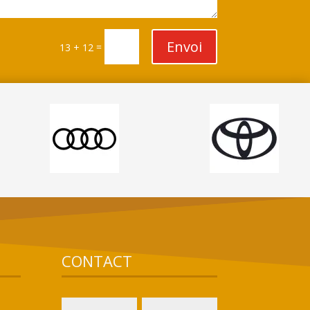
Envoi
=
13 + 12
CONTACT