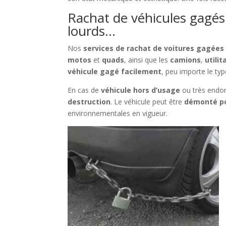
Rachat de véhicules gagés 
lourds…
Nos
services de rachat de voitures gagées
motos
et
quads
, ainsi que les
camions
,
utilit
véhicule gagé facilement
, peu importe le type
En cas de
véhicule hors d’usage
ou très end
destruction
. Le véhicule peut être
démonté po
environnementales en vigueur.