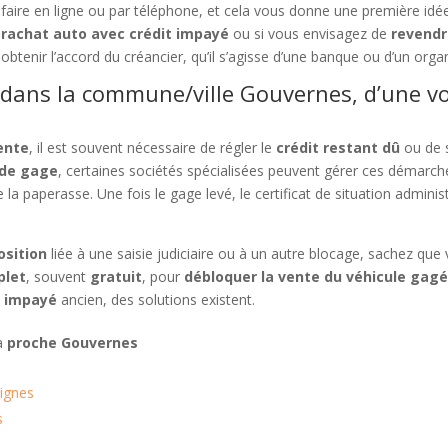
faire en ligne ou par téléphone, et cela vous donne une première idée
rachat auto avec crédit impayé
ou si vous envisagez de
revendr
obtenir l’accord du créancier, qu’il s’agisse d’une banque ou d’un or
 dans la commune/ville Gouvernes, d’une v
vente
, il est souvent nécessaire de régler le
crédit restant dû
ou de 
 de gage
, certaines sociétés spécialisées peuvent gérer ces démarche
 la paperasse. Une fois le gage levé, le certificat de situation administ
osition
liée à une saisie judiciaire ou à un autre blocage, sachez que
let
, souvent
gratuit
, pour
débloquer la vente du véhicule gag
t impayé
ancien, des solutions existent.
 à
proche Gouvernes
Vignes
s