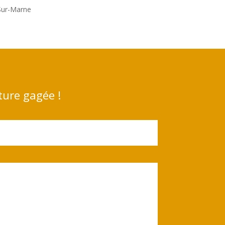
-Sur-Marne
ture gagée !