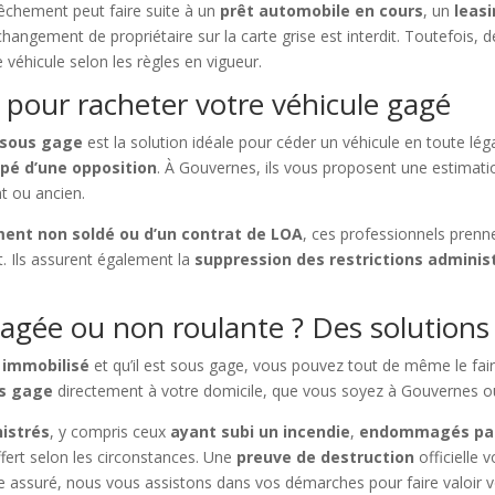
pêchement peut faire suite à un
prêt automobile en cours
, un
leas
changement de propriétaire sur la carte grise est interdit. Toutefois, 
 véhicule selon les règles en vigueur.
 pour racheter votre véhicule gagé
 sous gage
est la solution idéale pour céder un véhicule en toute léga
ppé d’une opposition
. À Gouvernes, ils vous proposent une estimati
nt ou ancien.
ent non soldé ou d’un contrat de LOA
, ces professionnels prenn
. Ils assurent également la
suppression des restrictions adminis
agée ou non roulante ? Des solutions
 immobilisé
et qu’il est sous gage, vous pouvez tout de même le fai
us gage
directement à votre domicile, que vous soyez à Gouvernes o
nistrés
, y compris ceux
ayant subi un incendie
,
endommagés par
fert selon les circonstances. Une
preuve de destruction
officielle 
re assuré, nous vous assistons dans vos démarches pour faire valoir v