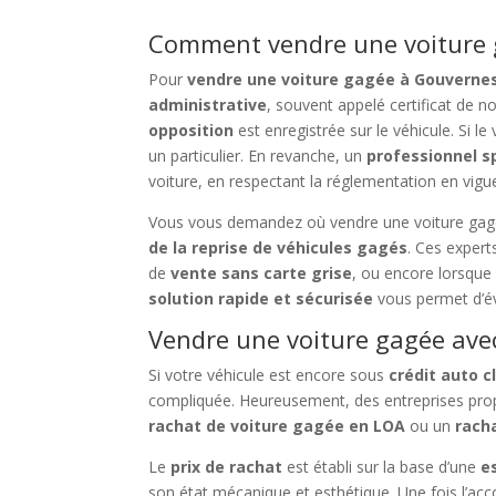
Comment vendre une voiture g
Pour
vendre une voiture gagée à Gouverne
administrative
, souvent appelé certificat de 
opposition
est enregistrée sur le véhicule. Si le
un particulier. En revanche, un
professionnel s
voiture, en respectant la réglementation en vigu
Vous vous demandez où vendre une voiture gagée
de la reprise de véhicules gagés
. Ces exper
de
vente sans carte grise
, ou encore lorsque 
solution rapide et sécurisée
vous permet d’év
Vendre une voiture gagée avec
Si votre véhicule est encore sous
crédit auto c
compliquée. Heureusement, des entreprises pro
rachat de voiture gagée en LOA
ou un
rach
Le
prix de rachat
est établi sur la base d’une
e
son état mécanique et esthétique. Une fois l’acc