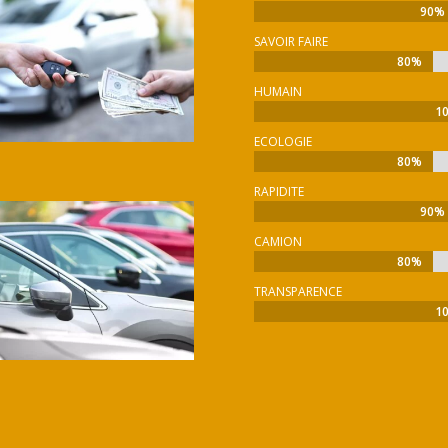
90%
90%
SAVOIR FAIRE
80%
80%
HUMAIN
1
1
ECOLOGIE
80%
80%
RAPIDITE
90%
90%
CAMION
80%
80%
TRANSPARENCE
1
1