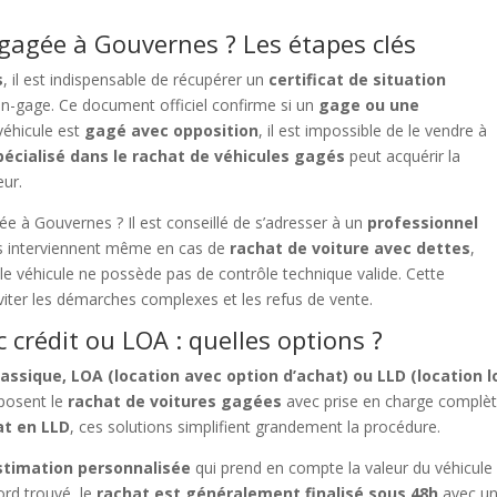
agée à Gouvernes ? Les étapes clés
s
, il est indispensable de récupérer un
certificat de situation
non-gage. Ce document officiel confirme si un
gage ou une
 véhicule est
gagé avec opposition
, il est impossible de le vendre à
pécialisé dans le rachat de véhicules gagés
peut acquérir la
eur.
 à Gouvernes ? Il est conseillé de s’adresser à un
professionnel
ts interviennent même en cas de
rachat de voiture avec dettes
,
le véhicule ne possède pas de contrôle technique valide. Cette
iter les démarches complexes et les refus de vente.
 crédit ou LOA : quelles options ?
lassique, LOA (location avec option d’achat) ou LLD (location 
posent le
rachat de voitures gagées
avec prise en charge complète
at en LLD
, ces solutions simplifient grandement la procédure.
stimation personnalisée
qui prend en compte la valeur du véhicule 
ord trouvé, le
rachat est généralement finalisé sous 48h
avec un