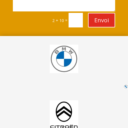
Envoi
=
2 + 10