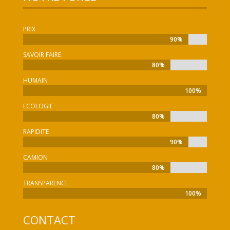
PRIX
90%
90%
SAVOIR FAIRE
80%
80%
HUMAIN
100%
100%
ECOLOGIE
80%
80%
RAPIDITE
90%
90%
CAMION
80%
80%
TRANSPARENCE
100%
100%
CONTACT