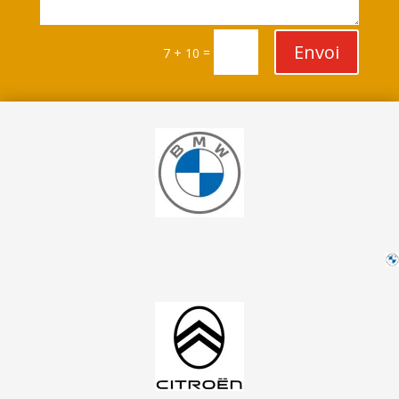
Envoi
=
7 + 10