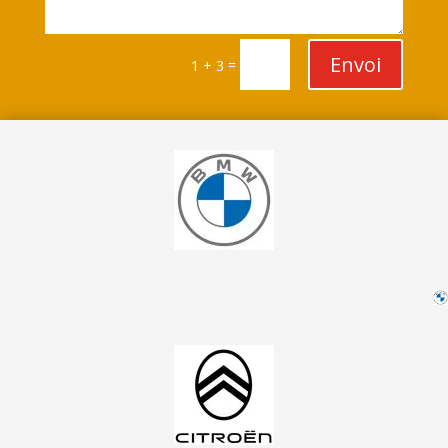
Envoi
=
1 + 3