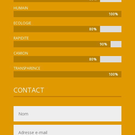
HUMAIN
100%
100%
ECOLOGIE
80%
80%
RAPIDITE
90%
90%
CAMION
80%
80%
TRANSPARENCE
100%
100%
CONTACT