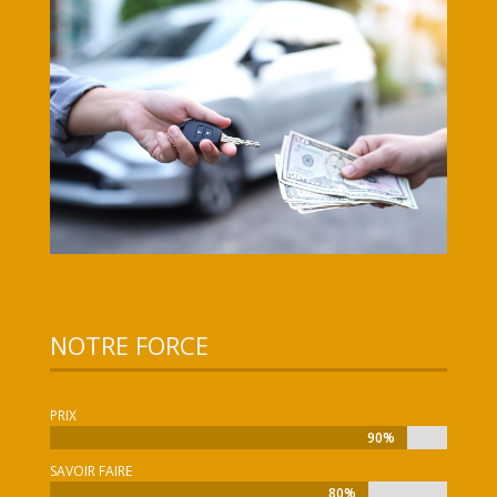
NOTRE FORCE
PRIX
90%
90%
SAVOIR FAIRE
80%
80%