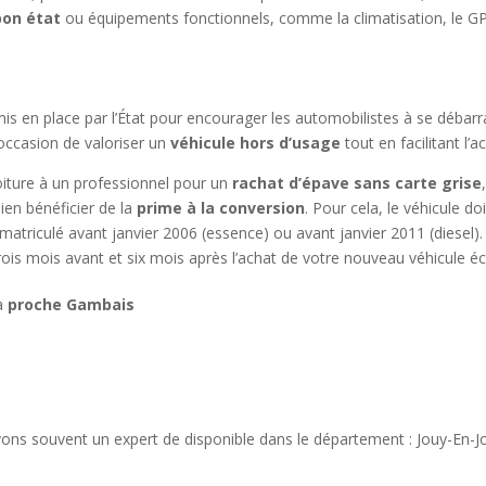
bon état
ou équipements fonctionnels, comme la climatisation, le GPS
 mis en place par l’État pour encourager les automobilistes à se débarr
occasion de valoriser un
véhicule hors d’usage
tout en facilitant l’a
oiture à un professionnel pour un
rachat d’épave sans carte grise
en bénéficier de la
prime à la conversion
. Pour cela, le véhicule d
triculé avant janvier 2006 (essence) ou avant janvier 2011 (diesel). 
ois mois avant et six mois après l’achat de votre nouveau véhicule é
 à
proche Gambais
ons souvent un expert de disponible dans le département : Jouy-En-J