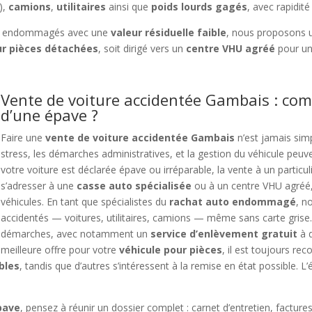
),
camions
,
utilitaires
ainsi que
poids lourds gagés
, avec rapidité
t endommagés avec une
valeur résiduelle faible
, nous proposons
r pièces détachées
, soit dirigé vers un
centre VHU agréé
pour un
Vente de voiture accidentée Gambais : com
d’une épave ?
Faire une
vente de voiture accidentée Gambais
n’est jamais simp
stress, les démarches administratives, et la gestion du véhicule peuv
votre voiture est déclarée épave ou irréparable, la vente à un particuli
s’adresser à une
casse auto spécialisée
ou à un centre VHU agréé, 
véhicules. En tant que spécialistes du
rachat auto endommagé
, n
accidentés — voitures, utilitaires, camions — même sans carte grise
démarches, avec notamment un
service d’enlèvement gratuit
à d
meilleure offre pour votre
véhicule pour pièces
, il est toujours r
bles
, tandis que d’autres s’intéressent à la remise en état possible. L’
pave
, pensez à réunir un dossier complet : carnet d’entretien, factures 