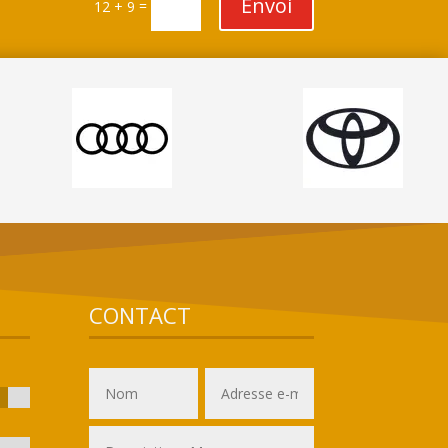
Envoi
=
12 + 9
CONTACT