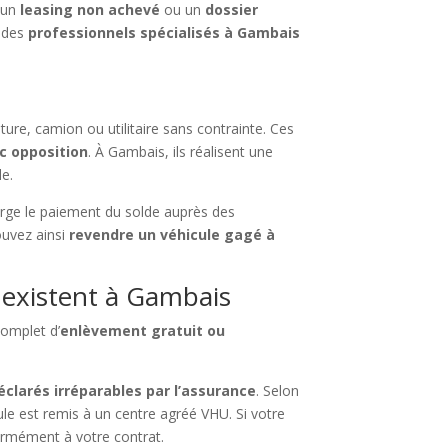
 un
leasing non achevé
ou un
dossier
, des
professionnels spécialisés à Gambais
ture, camion ou utilitaire sans contrainte. Ces
c opposition
. À Gambais, ils réalisent une
le.
arge le paiement du solde auprès des
ouvez ainsi
revendre un véhicule gagé à
 existent à Gambais
complet d’
enlèvement gratuit ou
éclarés irréparables par l’assurance
. Selon
ule est remis à un centre agréé VHU. Si votre
ormément à votre contrat.