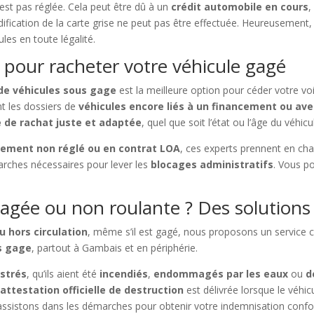
n’est pas réglée. Cela peut être dû à un
crédit automobile en cours
,
dification de la carte grise ne peut pas être effectuée. Heureusement
les en toute légalité.
 pour racheter votre véhicule gagé
 de véhicules sous gage
est la meilleure option pour céder votre voi
t les dossiers de
véhicules encore liés à un financement ou ave
e de rachat juste et adaptée
, quel que soit l’état ou l’âge du véhicu
cement non réglé ou en contrat LOA
, ces experts prennent en ch
arches nécessaires pour lever les
blocages administratifs
. Vous p
agée ou non roulante ? Des solutions
u hors circulation
, même s’il est gagé, nous proposons un service 
s gage
, partout à Gambais et en périphérie.
istrés
, qu’ils aient été
incendiés
,
endommagés par les eaux
ou
d
e
attestation officielle de destruction
est délivrée lorsque le véhic
assistons dans les démarches pour obtenir votre indemnisation conf