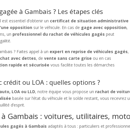
agée à Gambais ? Les étapes clés
 il est essentiel d’obtenir un
certificat de situation administrative
’une opposition
sur le véhicule. En cas de
gage avec opposition
,
ins, un
professionnel du rachat de véhicules gagés
peut
galité.
ambais ? Faites appel à un
expert en reprise de véhicules gagés
,
achat avec dettes
, de
vente sans carte grise
ou en cas
tion rapide et sécurisée
vous facilite toutes les démarches
 crédit ou LOA : quelles options ?
 auto, LOA ou LLD
, notre équipe vous propose un
rachat de voitu
alisée
basée sur l’état du véhicule et le solde restant, vous recevrez 
llité d’esprit.
à Gambais : voitures, utilitaires, mot
icules gagés à Gambais
adaptés à tous : particuliers et professionn