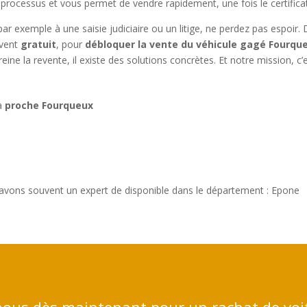
 processus et vous permet de vendre rapidement, une fois le certificat
par exemple à une saisie judiciaire ou un litige, ne perdez pas espoir
uvent
gratuit
, pour
débloquer la vente du véhicule gagé Fourqu
reine la revente, il existe des solutions concrètes. Et notre mission, 
 à
proche Fourqueux
avons souvent un expert de disponible dans le département : Epone
ous dès maintenant pour un rachat de voi