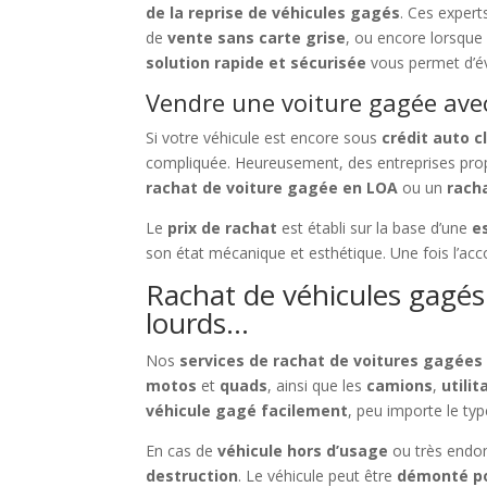
de la reprise de véhicules gagés
. Ces exper
de
vente sans carte grise
, ou encore lorsque 
solution rapide et sécurisée
vous permet d’év
Vendre une voiture gagée avec
Si votre véhicule est encore sous
crédit auto c
compliquée. Heureusement, des entreprises pro
rachat de voiture gagée en LOA
ou un
rach
Le
prix de rachat
est établi sur la base d’une
e
son état mécanique et esthétique. Une fois l’acc
Rachat de véhicules gagés 
lourds…
Nos
services de rachat de voitures gagées
motos
et
quads
, ainsi que les
camions
,
utilit
véhicule gagé facilement
, peu importe le type
En cas de
véhicule hors d’usage
ou très end
destruction
. Le véhicule peut être
démonté po