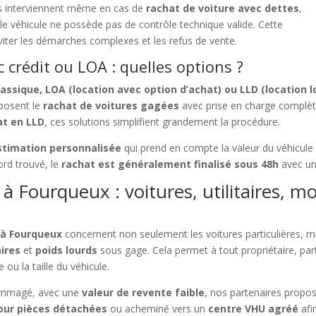
ts interviennent même en cas de
rachat de voiture avec dettes
,
le véhicule ne possède pas de contrôle technique valide. Cette
iter les démarches complexes et les refus de vente.
 crédit ou LOA : quelles options ?
lassique, LOA (location avec option d’achat) ou LLD (location 
posent le
rachat de voitures gagées
avec prise en charge complète
at en LLD
, ces solutions simplifient grandement la procédure.
stimation personnalisée
qui prend en compte la valeur du véhicule 
ord trouvé, le
rachat est généralement finalisé sous 48h
avec un
à Fourqueux : voitures, utilitaires, mo
 à Fourqueux
concernent non seulement les voitures particulières, m
aires
et
poids lourds
sous gage. Cela permet à tout propriétaire, par
 ou la taille du véhicule.
ommagé, avec une
valeur de revente faible
, nos partenaires propo
ur pièces détachées
ou acheminé vers un
centre VHU agréé
afi