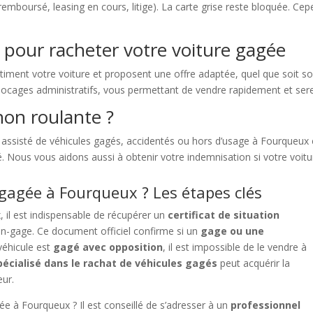
n remboursé, leasing en cours, litige). La carte grise reste bloquée. C
 pour racheter votre voiture gagée
iment votre voiture et proposent une offre adaptée, quel que soit son
 blocages administratifs, vous permettant de vendre rapidement et se
on roulante ?
assisté de véhicules gagés, accidentés ou hors d’usage à Fourqueux e
éé. Nous vous aidons aussi à obtenir votre indemnisation si votre voit
agée à Fourqueux ? Les étapes clés
x
, il est indispensable de récupérer un
certificat de situation
non-gage. Ce document officiel confirme si un
gage ou une
 véhicule est
gagé avec opposition
, il est impossible de le vendre à
pécialisé dans le rachat de véhicules gagés
peut acquérir la
eur.
 à Fourqueux ? Il est conseillé de s’adresser à un
professionnel