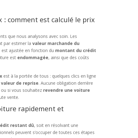
 : comment est calculé le prix
ents que nous analysons avec soin. Les
 par estimer la
valeur marchande du
n est ajustée en fonction du
montant du crédit
oiture est
endommagée
, ainsi que des coûts
x
est à la portée de tous : quelques clics en ligne
a
valeur de reprise
. Aucune obligation derrière
ou si vous souhaitez
revendre une voiture
ute vente.
oiture rapidement et
rédit restant dû
, soit en résolvant une
sionnels peuvent s’occuper de toutes ces étapes