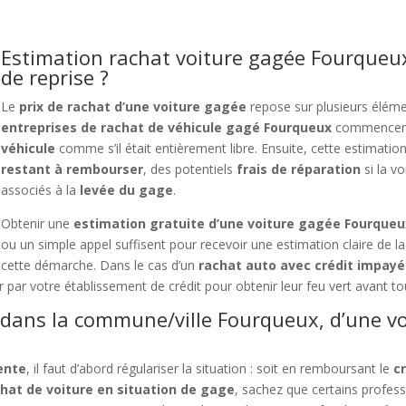
Estimation rachat voiture gagée Fourqueux
de reprise ?
Le
prix de rachat d’une voiture gagée
repose sur plusieurs élém
entreprises de rachat de véhicule gagé Fourqueux
commencent
véhicule
comme s’il était entièrement libre. Ensuite, cette estimatio
restant à rembourser
, des potentiels
frais de réparation
si la v
associés à la
levée du gage
.
Obtenir une
estimation gratuite d’une voiture gagée Fourqueu
ou un simple appel suffisent pour recevoir une estimation claire de l
cette démarche. Dans le cas d’un
rachat auto avec crédit impayé
er par votre établissement de crédit pour obtenir leur feu vert avant to
 dans la commune/ville Fourqueux, d’une v
vente
, il faut d’abord régulariser la situation : soit en remboursant le
c
hat de voiture en situation de gage
, sachez que certains profes