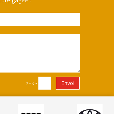
Envoi
=
7 + 6