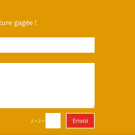
ture gagée !
Envoi
=
2 + 2