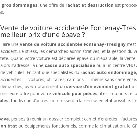
c
gros dommages
, une offre de
rachat et destruction
est proposé
s.
Vente de voiture accidentée Fontenay-Tres
meilleur prix d’une épave ?
Faire une
vente de voiture accidentée Fontenay-Tresigny
n’est
accident. Le stress, les démarches administratives, et la gestion du v
tête. Quand votre voiture est déclarée épave ou irréparable, la vente à 
alors s’adresser à une
casse auto spécialisée
ou à un centre VHU a
de véhicules. En tant que spécialistes du
rachat auto endommagé
accidentés — voitures, utilitaires, camions — même sans carte grise
démarches, avec notamment un
service d’enlèvement gratuit
à d
meilleure offre pour votre
véhicule pour pièces
, il est toujours r
bles
, tandis que d’autres s’intéressent à la remise en état possible. L’
pave
, pensez à réunir un dossier complet : carnet d’entretien, factures 
bon état
ou équipements fonctionnels, comme la climatisation, le GPS