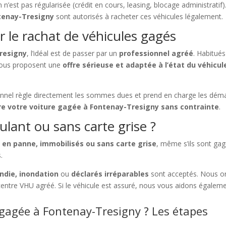
n n’est pas régularisée (crédit en cours, leasing, blocage administratif)
tenay-Tresigny
sont autorisés à racheter ces véhicules légalement.
 le rachat de véhicules gagés
resigny
, l’idéal est de passer par un
professionnel agréé
. Habitués
 vous proposent une
offre sérieuse et adaptée à l’état du véhicul
ionnel règle directement les sommes dues et prend en charge les dé
e votre voiture gagée à Fontenay-Tresigny sans contrainte
.
ulant ou sans carte grise ?
 en panne, immobilisés ou sans carte grise
, même s’ils sont ga
.
ndie, inondation
ou
déclarés irréparables
sont acceptés. Nous o
centre VHU agréé. Si le véhicule est assuré, nous vous aidons égalem
agée à Fontenay-Tresigny ? Les étapes