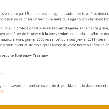
 mis en place par l’État pour encourager les automobilistes à se débarr
occasion de valoriser un
véhicule hors d’usage
tout en facilitant l’a
oiture à un professionnel pour un
rachat d’épave sans carte grise
en bénéficier de la
prime à la conversion
. Pour cela, le véhicule d
triculé avant janvier 2006 (essence) ou avant janvier 2011 (diesel). 
ois mois avant et six mois après l’achat de votre nouveau véhicule é
 à
proche Fontenay-Tresigny
bon
, nous avons souvent un expert de disponible dans le département :
ssy