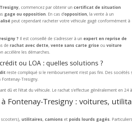
-Tresigny
, commencez par obtenir un
certificat de situation
ous
gage ou opposition
. En cas d’
opposition
, la vente à un
alisé
peut cependant racheter votre véhicule gagé conformément à
resigny ?
Il est conseillé de s’adresser à un
expert en reprise de
ons de
rachat avec dette
,
vente sans carte grise
ou
voiture
ion accélère les démarches.
rédit ou LOA : quelles solutions ?
dit
reste compliqué si le remboursement n’est pas fini. Des sociétés
à Fontenay-Tresigny.
tant dû et l’état du véhicule. Le rachat s’effectue généralement en 24
à Fontenay-Tresigny : voitures, utilita
 scooters),
utilitaires
,
camions
et
poids lourds gagés
. Particuli