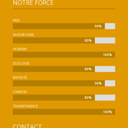
NOTRE FORCE
PRIX
90%
90%
SAVOIR FAIRE
80%
80%
HUMAIN
100%
100%
ECOLOGIE
80%
80%
RAPIDITE
90%
90%
CAMION
80%
80%
TRANSPARENCE
100%
100%
CONTACT