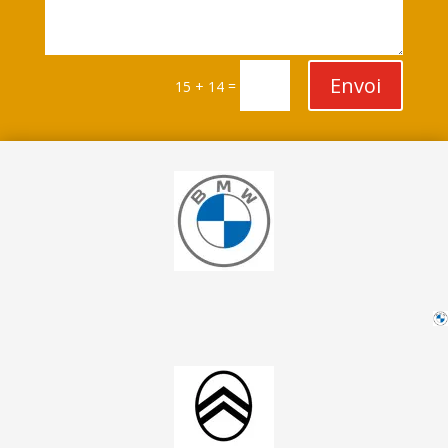
Envoi
=
15 + 14