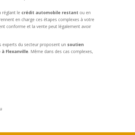
n réglant le
crédit automobile restant
ou en
 prennent en charge ces étapes complexes à votre
evient conforme et la vente peut légalement avoir
des experts du secteur proposent un
soutien
 à Flexanville
. Même dans des cas complexes,
.
au