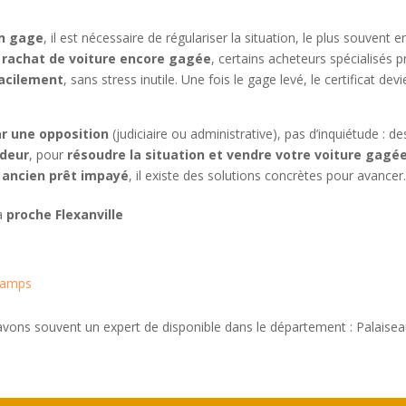
un gage
, il est nécessaire de régulariser la situation, le plus souvent e
n
rachat de voiture encore gagée
, certains acheteurs spécialisés
facilement
, sans stress inutile. Une fois le gage levé, le certificat d
r une opposition
(judiciaire ou administrative), pas d’inquiétude : 
ndeur
, pour
résoudre la situation et vendre votre voiture gagée
n
ancien prêt impayé
, il existe des solutions concrètes pour avancer
 à
proche Flexanville
Champs
 avons souvent un expert de disponible dans le département : Palaise