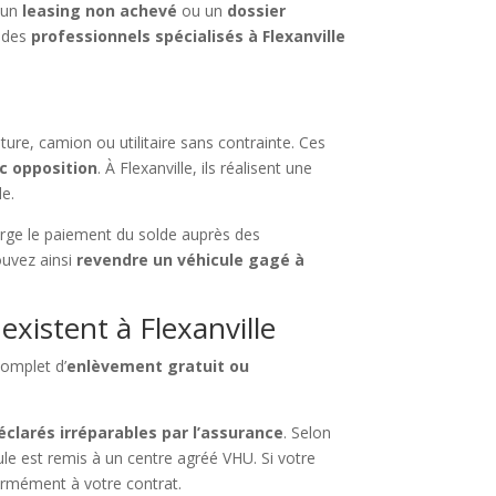
 un
leasing non achevé
ou un
dossier
, des
professionnels spécialisés à Flexanville
ture, camion ou utilitaire sans contrainte. Ces
c opposition
. À Flexanville, ils réalisent une
le.
arge le paiement du solde auprès des
ouvez ainsi
revendre un véhicule gagé à
xistent à Flexanville
complet d’
enlèvement gratuit ou
éclarés irréparables par l’assurance
. Selon
ule est remis à un centre agréé VHU. Si votre
ormément à votre contrat.