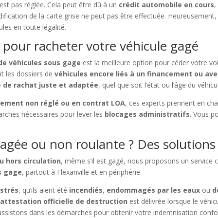
n’est pas réglée. Cela peut être dû à un
crédit automobile en cours
,
dification de la carte grise ne peut pas être effectuée. Heureusement
les en toute légalité.
 pour racheter votre véhicule gagé
 de véhicules sous gage
est la meilleure option pour céder votre voi
t les dossiers de
véhicules encore liés à un financement ou ave
e de rachat juste et adaptée
, quel que soit l’état ou l’âge du véhicu
cement non réglé ou en contrat LOA
, ces experts prennent en ch
arches nécessaires pour lever les
blocages administratifs
. Vous p
gée ou non roulante ? Des solutions e
u hors circulation
, même s’il est gagé, nous proposons un service 
s gage
, partout à Flexanville et en périphérie.
istrés
, qu’ils aient été
incendiés
,
endommagés par les eaux
ou
d
e
attestation officielle de destruction
est délivrée lorsque le véhic
assistons dans les démarches pour obtenir votre indemnisation conf