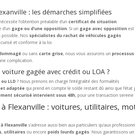
xanville : les démarches simplifiées
écessite l’obtention préalable d’un
certificat de situation
e d’un
gage ou d’une opposition
. Si un
gage avec opposition
est
as possible. Nos
spécialistes du rachat de véhicules gagés
curisé et conforme à la loi.
dommagé
ou sans
carte grise
, nous vous assurons un
processus
une complication.
voiture gagée avec crédit ou LOA ?
A ou LLD
? Nous prenons en charge l’intégralité des formalités
 et adaptée
qui prend en compte le solde restant dû ainsi que l’état
ement sécurisé intervient sous 48h
, pour une transaction sereine 
 Flexanville : voitures, utilitaires, mo
à Flexanville
s’adresse aussi bien aux particuliers qu’aux professionne
s
,
utilitaires
ou encore
poids lourds gagés
. Nous garantissons un