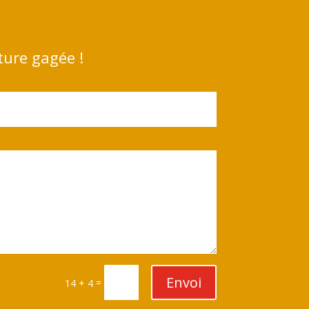
ture gagée !
Envoi
=
14 + 4