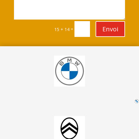
Envoi
=
15 + 14