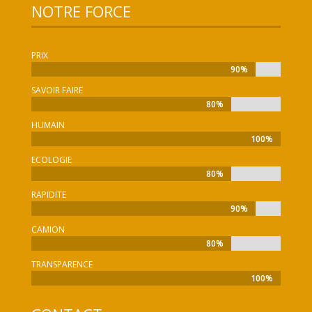
NOTRE FORCE
PRIX
90%
90%
SAVOIR FAIRE
80%
80%
HUMAIN
100%
100%
ECOLOGIE
80%
80%
RAPIDITE
90%
90%
CAMION
80%
80%
TRANSPARENCE
100%
100%