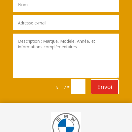
Envoi
=
8 + 7