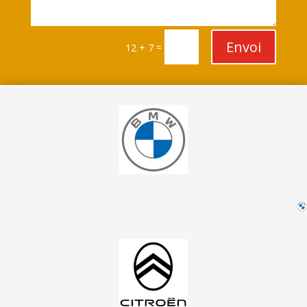
Envoi
=
12 + 7