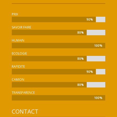
PRIX
90%
90%
SAVOIR FAIRE
80%
80%
HUMAIN
100%
100%
ECOLOGIE
80%
80%
RAPIDITE
90%
90%
CAMION
80%
80%
TRANSPARENCE
100%
100%
CONTACT