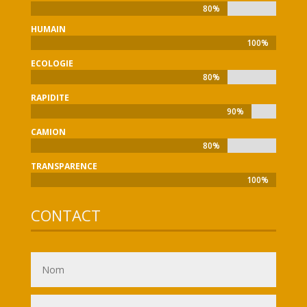
80%
80%
HUMAIN
100%
100%
ECOLOGIE
80%
80%
RAPIDITE
90%
90%
CAMION
80%
80%
TRANSPARENCE
100%
100%
CONTACT