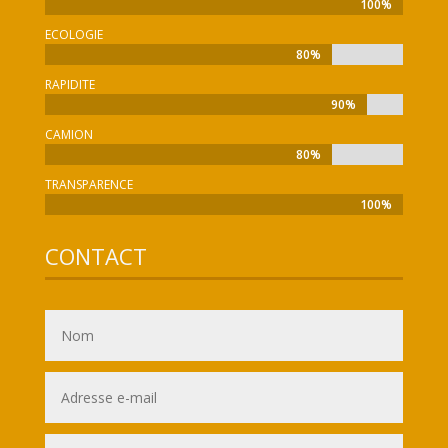
100%
100%
ECOLOGIE
80%
80%
RAPIDITE
90%
90%
CAMION
80%
80%
TRANSPARENCE
100%
100%
CONTACT