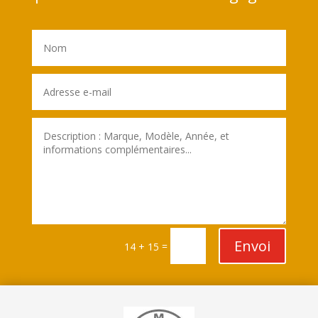
Envoi
=
14 + 15