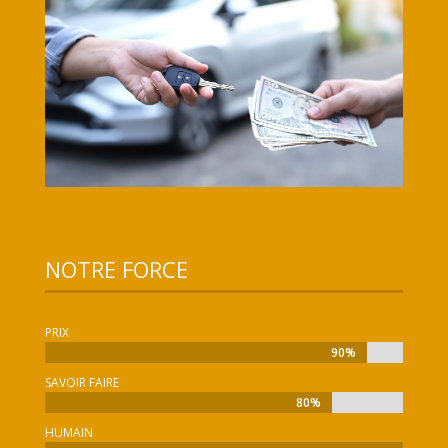
NOTRE FORCE
PRIX
90%
90%
SAVOIR FAIRE
80%
80%
HUMAIN