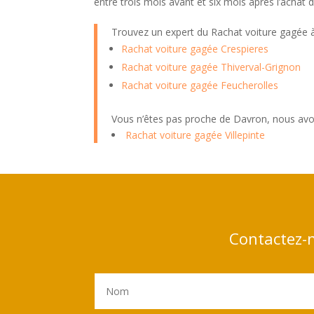
entre trois mois avant et six mois après l’achat
Trouvez un expert du Rachat voiture gagée
Rachat voiture gagée Crespieres
Rachat voiture gagée Thiverval-Grignon
Rachat voiture gagée Feucherolles
Vous n’êtes pas proche de Davron, nous avon
Rachat voiture gagée Villepinte
Contactez-n