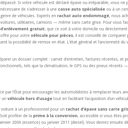
dépassé. Si votre véhicule est déclaré épave ou irréparable, vous ne po
nécessaire de s’adresser à une
casse auto spécialisée
ou à un cent
genre de véhicules. Experts en
rachat auto endommagé
, nous ac
voitures, utilitaires, camions — même sans carte grise. Pour vous fa
d’enlèvement gratuit
, que ce soit à votre domicile ou directement s
offre pour votre
véhicule pour pièces
, il est conseillé de comparer
luent la possibilité de remise en état. L’état général et l’ancienneté d
éparer un dossier complet : carnet d’entretien, factures récentes, et 
ctionnels, tels que la climatisation, le GPS ou des pneus récents — c
ace par l’État pour encourager les automobilistes à remplacer leurs a
r un
véhicule hors d’usage
tout en facilitant l’acquisition d’un véhicu
re voiture à un professionnel pour un
rachat d’épave sans carte gri
oit profiter de la
prime à la conversion
, accessible si vous êtes p
 janvier 2006 (essence) ou janvier 2011 (diesel). Vous devrez ensuite