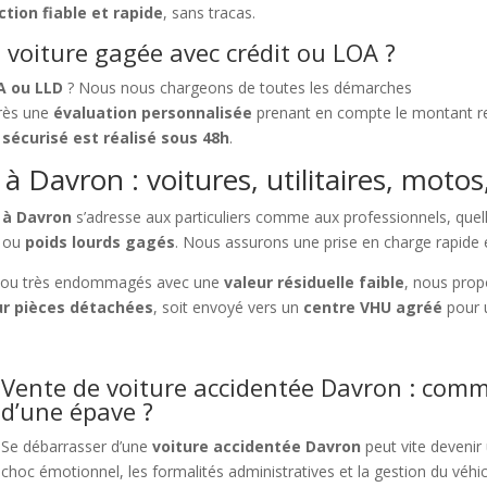
ction fiable et rapide
, sans tracas.
voiture gagée avec crédit ou LOA ?
A ou LLD
? Nous nous chargeons de toutes les démarches
près une
évaluation personnalisée
prenant en compte le montant res
sécurisé est réalisé sous 48h
.
à Davron : voitures, utilitaires, motos
 à Davron
s’adresse aux particuliers comme aux professionnels, quell
ou
poids lourds gagés
. Nous assurons une prise en charge rapide e
ou très endommagés avec une
valeur résiduelle faible
, nous pro
r pièces détachées
, soit envoyé vers un
centre VHU agréé
pour 
Vente de voiture accidentée Davron : comme
d’une épave ?
Se débarrasser d’une
voiture accidentée Davron
peut vite devenir 
choc émotionnel, les formalités administratives et la gestion du véh