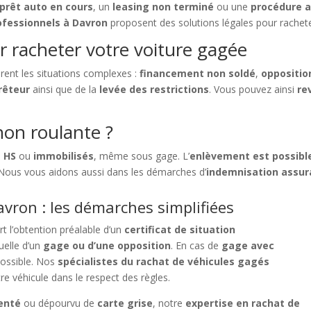
prêt auto en cours
, un
leasing non terminé
ou une
procédure a
ofessionnels à Davron
proposent des solutions légales pour rachete
r racheter votre voiture gagée
rent les situations complexes :
financement non soldé
,
oppositio
rêteur
ainsi que de la
levée des restrictions
. Vous pouvez ainsi
re
on roulante ?
,
HS
ou
immobilisés
, même sous gage. L’
enlèvement est possible
 Nous vous aidons aussi dans les démarches d’
indemnisation assu
vron : les démarches simplifiées
rt l’obtention préalable d’un
certificat de situation
uelle d’un
gage ou d’une opposition
. En cas de
gage avec
mpossible. Nos
spécialistes du rachat de véhicules gagés
re véhicule dans le respect des règles.
enté
ou dépourvu de
carte grise
, notre
expertise en rachat de