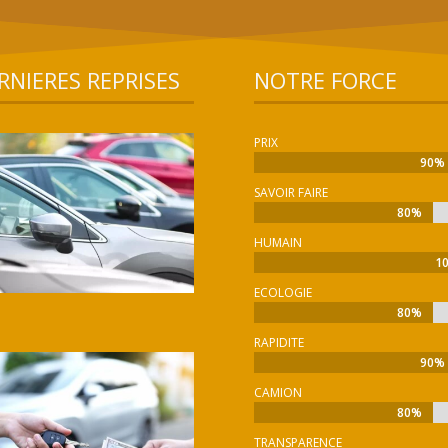
RNIERES REPRISES
NOTRE FORCE
PRIX
90%
90%
SAVOIR FAIRE
80%
80%
HUMAIN
1
1
ECOLOGIE
80%
80%
RAPIDITE
90%
90%
CAMION
80%
80%
TRANSPARENCE