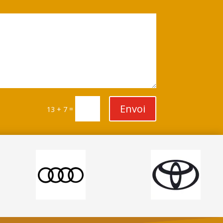
Envoi
=
13 + 7