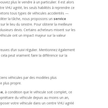
uvez plus le vendre à un particulier. Il est alors
re VHU agréé, les seuls habilités à reprendre ce
hetons tous types de véhicules accidentés —
ciliter la tâche, nous proposons un
service
ur le lieu du sinistre. Pour obtenir la meilleure
 plusieurs devis. Certains acheteurs misent sur les
u véhicule ont un impact majeur sur la valeur
preuves d’un suivi régulier. Mentionnez également
ela peut vraiment faire la différence sur la
nciens véhicules par des modèles plus
le plus propre.
se
, à condition que le véhicule soit complet, ce
ropriétaire du véhicule depuis au moins un an,
 déposer votre véhicule dans un centre VHU agréé