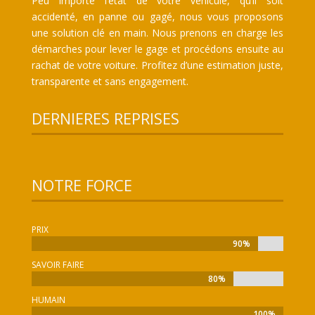
Peu importe l’état de votre véhicule, qu’il soit
accidenté, en panne ou gagé, nous vous proposons
une solution clé en main. Nous prenons en charge les
démarches pour lever le gage et procédons ensuite au
rachat de votre voiture. Profitez d’une estimation juste,
transparente et sans engagement.
DERNIERES REPRISES
NOTRE FORCE
PRIX
90%
90%
SAVOIR FAIRE
80%
80%
HUMAIN
100%
100%