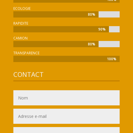
ECOLOGIE
80%
80%
RAPIDITE
90%
90%
CAMION
80%
80%
TRANSPARENCE
100%
100%
CONTACT