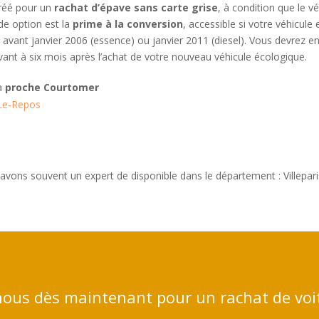
gréé pour un
rachat d’épave sans carte grise
, à condition que le v
e option est la
prime à la conversion
, accessible si votre véhicul
avant janvier 2006 (essence) ou janvier 2011 (diesel). Vous devrez e
avant à six mois après l’achat de votre nouveau véhicule écologique.
 à
proche Courtomer
-Le-Repos
vons souvent un expert de disponible dans le département : Villepari
ous dès maintenant pour un rachat de voi