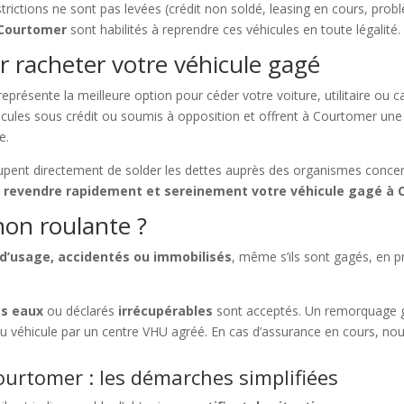
estrictions ne sont pas levées (crédit non soldé, leasing en cours, pro
 Courtomer
sont habilités à reprendre ces véhicules en toute légalité.
r racheter votre véhicule gagé
eprésente la meilleure option pour céder votre voiture, utilitaire ou
hicules sous crédit ou soumis à opposition et offrent à Courtomer un
e.
ccupent directement de solder les dettes auprès des organismes conce
e
revendre rapidement et sereinement votre véhicule gagé à
on roulante ?
 d’usage, accidentés ou immobilisés
, même s’ils sont gagés, en p
es eaux
ou déclarés
irrécupérables
sont acceptés. Un remorquage g
du véhicule par un centre VHU agréé. En cas d’assurance en cours, nou
urtomer : les démarches simplifiées