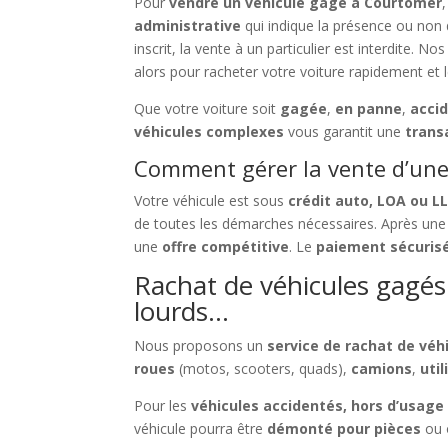
Pour
vendre un véhicule gagé à Courtomer
administrative
qui indique la présence ou non
inscrit, la vente à un particulier est interdite. No
alors pour racheter votre voiture rapidement et 
Que votre voiture soit
gagée
,
en panne
,
acci
véhicules complexes
vous garantit une
trans
Comment gérer la vente d’une 
Votre véhicule est sous
crédit auto, LOA ou L
de toutes les démarches nécessaires. Après un
une
offre compétitive
. Le
paiement sécurisé
Rachat de véhicules gagés 
lourds…
Nous proposons un
service de rachat de vé
roues
(motos, scooters, quads),
camions
,
util
Pour les
véhicules accidentés, hors d’usage
véhicule pourra être
démonté pour pièces
ou 