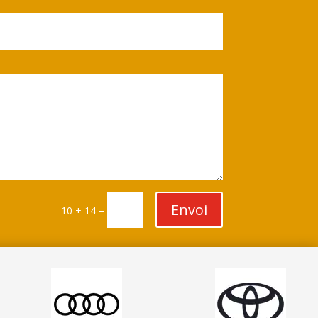
Envoi
=
10 + 14