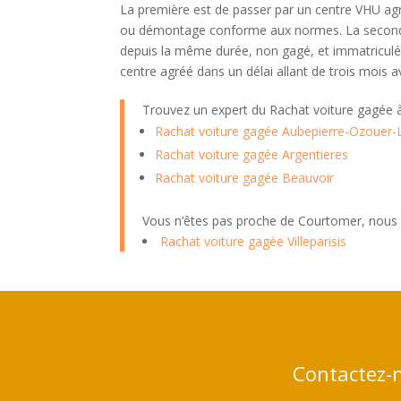
La première est de passer par un centre VHU a
ou démontage conforme aux normes. La second
depuis la même durée, non gagé, et immatriculé 
centre agréé dans un délai allant de trois mois 
Trouvez un expert du Rachat voiture gagée
Rachat voiture gagée Aubepierre-Ozouer
Rachat voiture gagée Argentieres
Rachat voiture gagée Beauvoir
Vous n’êtes pas proche de Courtomer, nous a
Rachat voiture gagée Villeparisis
Contactez-n