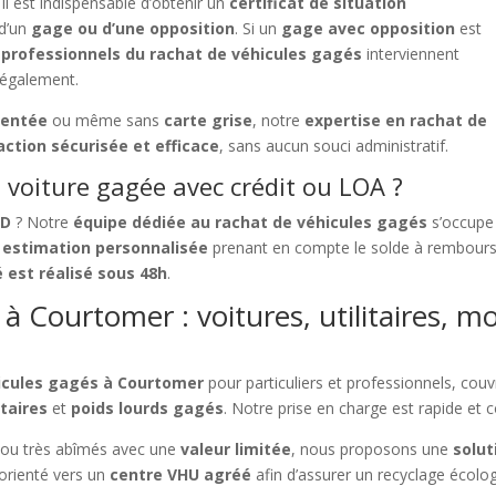
, il est indispensable d’obtenir un
certificat de situation
 d’un
gage ou d’une opposition
. Si un
gage avec opposition
est
s
professionnels du rachat de véhicules gagés
interviennent
légalement.
dentée
ou même sans
carte grise
, notre
expertise en rachat de
action sécurisée et efficace
, sans aucun souci administratif.
voiture gagée avec crédit ou LOA ?
LD
? Notre
équipe dédiée au rachat de véhicules gagés
s’occupe
e
estimation personnalisée
prenant en compte le solde à rembourse
 est réalisé sous 48h
.
à Courtomer : voitures, utilitaires, mo
hicules gagés à Courtomer
pour particuliers et professionnels, couv
itaires
et
poids lourds gagés
. Notre prise en charge est rapide et
ou très abîmés avec une
valeur limitée
, nous proposons une
solut
orienté vers un
centre VHU agréé
afin d’assurer un recyclage écolo