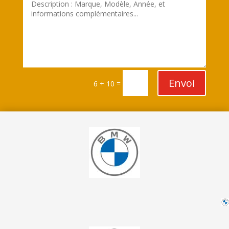
Envoi
=
6 + 10