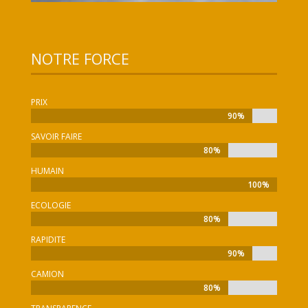
NOTRE FORCE
PRIX
90%
90%
SAVOIR FAIRE
80%
80%
HUMAIN
100%
100%
ECOLOGIE
80%
80%
RAPIDITE
90%
90%
CAMION
80%
80%