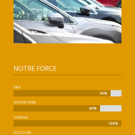
NOTRE FORCE
PRIX
90%
90%
SAVOIR FAIRE
80%
80%
HUMAIN
100%
100%
ECOLOGIE