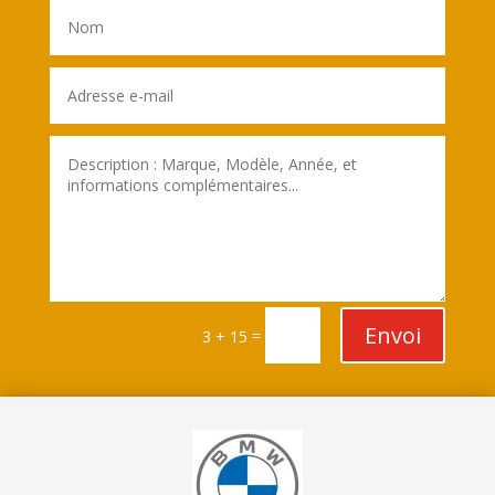
Envoi
=
3 + 15