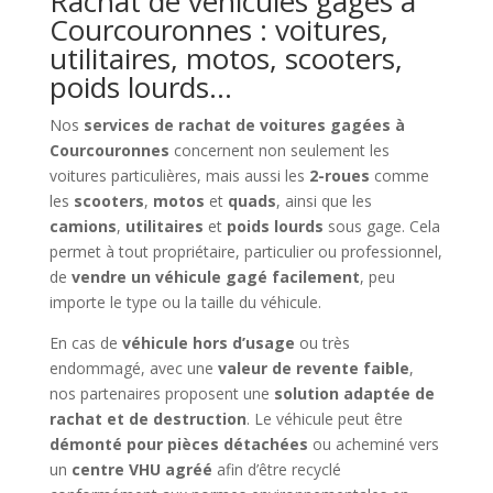
Rachat de véhicules gagés à
Courcouronnes : voitures,
utilitaires, motos, scooters,
poids lourds…
Nos
services de rachat de voitures gagées à
Courcouronnes
concernent non seulement les
voitures particulières, mais aussi les
2-roues
comme
les
scooters
,
motos
et
quads
, ainsi que les
camions
,
utilitaires
et
poids lourds
sous gage. Cela
permet à tout propriétaire, particulier ou professionnel,
de
vendre un véhicule gagé facilement
, peu
importe le type ou la taille du véhicule.
En cas de
véhicule hors d’usage
ou très
endommagé, avec une
valeur de revente faible
,
nos partenaires proposent une
solution adaptée de
rachat et de destruction
. Le véhicule peut être
démonté pour pièces détachées
ou acheminé vers
un
centre VHU agréé
afin d’être recyclé