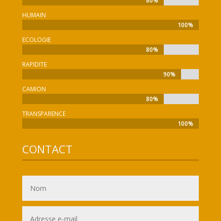
80%
80%
HUMAIN
100%
100%
ECOLOGIE
80%
80%
RAPIDITE
90%
90%
CAMION
80%
80%
TRANSPARENCE
100%
100%
CONTACT