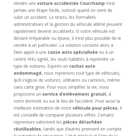
Vendre une
voiture accidentée Courchamp
n’est
jamais une étape facile, surtout quand on vient de
subir un accident. Le stress, les formalités
administratives et la gestion du véhicule abîmé peuvent
rapidement devenir accablants. Si votre véhicule est
déclaré irréparable ou épave, il n’est plus possible de le
vendre à un particulier. La solution consiste alors à
faire appel à une
casse auto spécialisée
ou à un
centre VHU agréé, les seuls habilités à reprendre ce
type de voitures. Experts en
rachat auto
endommagé
, nous reprenons tout type de véhicules,
qu’il s’agisse de voitures, utilitaires ou camions, même
sans carte grise. Pour vous simplifier la vie, nous
proposons un
service d’enlèvement gratuit
, à
votre domicile ou sur le lieu de l’accident. Pour avoir la
meilleure estimation de votre
véhicule pour pièces
, il
est conseillé de comparer plusieurs offres. Certains
repreneurs valorisent les
pièces détachées
réutilisables
, tandis que d’autres prennent en compte
le potentiel de réparation. L’état général et l’âge de la