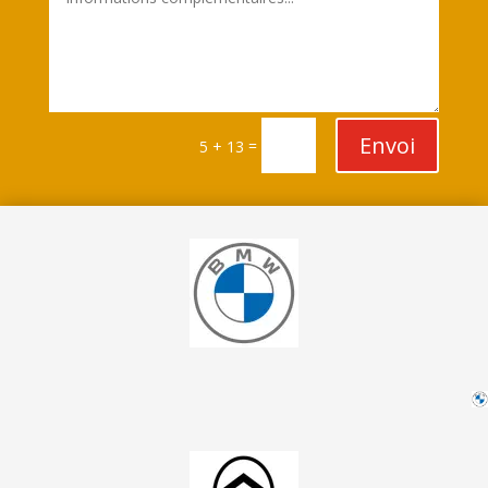
Envoi
=
5 + 13