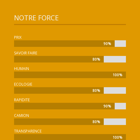
NOTRE FORCE
PRIX
90%
90%
SAVOIR FAIRE
80%
80%
HUMAIN
100%
100%
ECOLOGIE
80%
80%
RAPIDITE
90%
90%
CAMION
80%
80%
TRANSPARENCE
100%
100%