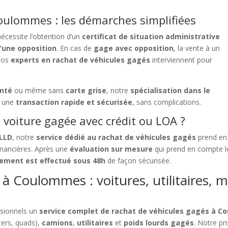
oulommes : les démarches simplifiées
écessite l’obtention d’un
certificat de situation administrative
’une opposition
. En cas de
gage avec opposition
, la vente à un
 nos
experts en rachat de véhicules gagés
interviennent pour
enté
ou même sans
carte grise
, notre
spécialisation dans le
t une
transaction rapide et sécurisée
, sans complications.
voiture gagée avec crédit ou LOA ?
 LLD
, notre
service dédié au rachat de véhicules gagés
prend en
financières. Après une
évaluation sur mesure
qui prend en compte le
ement est effectué sous 48h
de façon sécurisée.
à Coulommes : voitures, utilitaires, m
ssionnels un
service complet de rachat de véhicules gagés à 
ers, quads),
camions
,
utilitaires
et
poids lourds gagés
. Notre pr