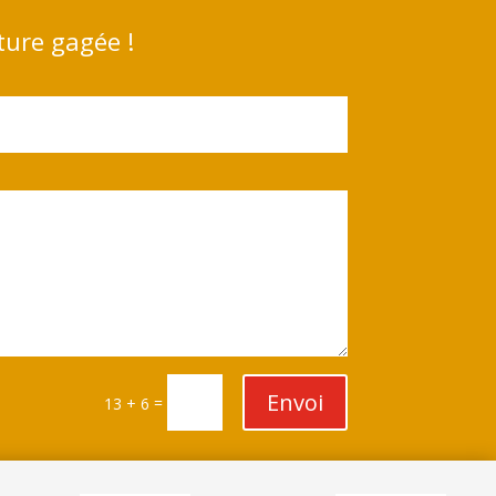
ture gagée !
Envoi
=
13 + 6