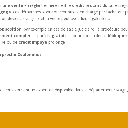
ur une vente
en réglant entièrement le
crédit restant dû
ou en régu
e gage
, ces démarches sont souvent prises en charge par l’acheteur pr
ation devient « vierge » et la vente peut avoir lieu légalement.
opposition
, par exemple en cas de saisie judiciaire, la procédure p
ement complet
— parfois
gratuit
— pour vous aider à
débloquer
ire
ou de
crédit impayé
prolongé.
 à
proche Coulommes
 avons souvent un expert de disponible dans le département : Magn