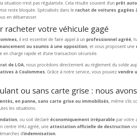
la situation n’est pas régularisée. Cela résulte souvent d’un
prêt aut
grise reste bloquée. Spécialisés dans le
rachat de voitures gagées
vous en débarrasser.
r racheter votre véhicule gagé
ulommes
, il est essentiel de faire appel à un
professionnel agréé
, h
financement ou soumis à une opposition
, et vous proposent une
ise en charge rapide et d’une transaction sécurisée.
trat de LOA
, nous procédons directement au règlement du solde au
ratives à Coulommes
. Grâce à notre service, vous pouvez
vendre 
ulant ou sans carte grise : nous avons
dentés, en panne, sans carte grise ou immobilisés
, même s’ils s
tes les situations.
ondation
, ou soit déclaré
économiquement irréparable
par votre 
un centre VHU agréé, une
attestation officielle de destruction
vou
émarches d’
indemnisation
.