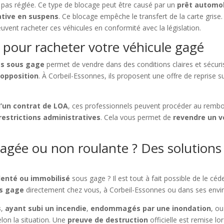
t pas réglée. Ce type de blocage peut être causé par un
prêt automob
ative en suspens
. Ce blocage empêche le transfert de la carte gris
uvent racheter ces véhicules en conformité avec la législation.
 pour racheter votre véhicule gagé
es sous gage
permet de vendre dans des conditions claires et sécuri
 opposition
. À Corbeil-Essonnes, ils proposent une offre de reprise su
’un contrat de LOA
, ces professionnels peuvent procéder au rembo
restrictions administratives
. Cela vous permet de
revendre un v
gée ou non roulante ? Des solutions e
denté ou immobilisé
sous gage ? Il est tout à fait possible de le cé
us gage
directement chez vous, à Corbeil-Essonnes ou dans ses envi
s
,
ayant subi un incendie
,
endommagés par une inondation
, o
elon la situation. Une
preuve de destruction
officielle est remise l