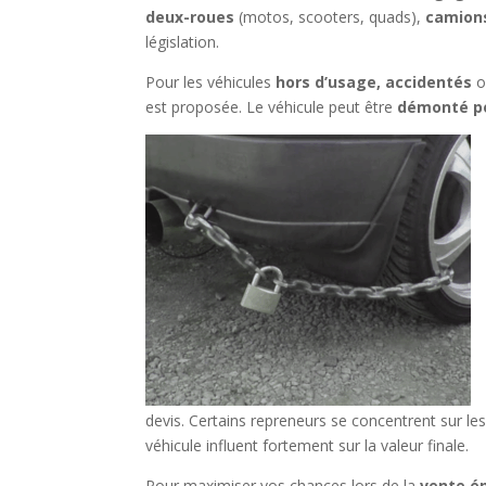
deux-roues
(motos, scooters, quads),
camion
législation.
Pour les véhicules
hors d’usage, accidentés
o
est proposée. Le véhicule peut être
démonté po
devis. Certains repreneurs se concentrent sur le
véhicule influent fortement sur la valeur finale.
Pour maximiser vos chances lors de la
vente é