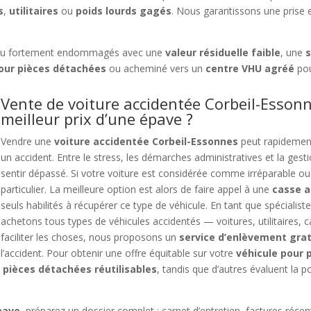
s
,
utilitaires
ou
poids lourds gagés
. Nous garantissons une prise 
u fortement endommagés avec une
valeur résiduelle faible
, une
s
ur pièces détachées
ou acheminé vers un
centre VHU agréé
pou
Vente de voiture accidentée Corbeil-Esson
meilleur prix d’une épave ?
Vendre une
voiture accidentée Corbeil-Essonnes
peut rapidement
un accident. Entre le stress, les démarches administratives et la gest
sentir dépassé. Si votre voiture est considérée comme irréparable o
particulier. La meilleure option est alors de faire appel à une
casse a
seuls habilités à récupérer ce type de véhicule. En tant que spécialist
achetons tous types de véhicules accidentés — voitures, utilitaires
faciliter les choses, nous proposons un
service d’enlèvement grat
l’accident. Pour obtenir une offre équitable sur votre
véhicule pour 
s
pièces détachées réutilisables
, tandis que d’autres évaluent la po
pave
, préparez un dossier complet : carnet d’entretien, factures récent