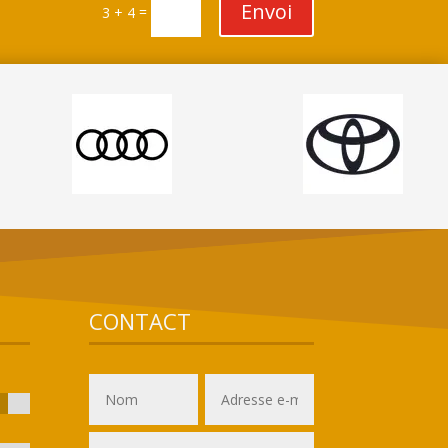
Envoi
=
3 + 4
CONTACT