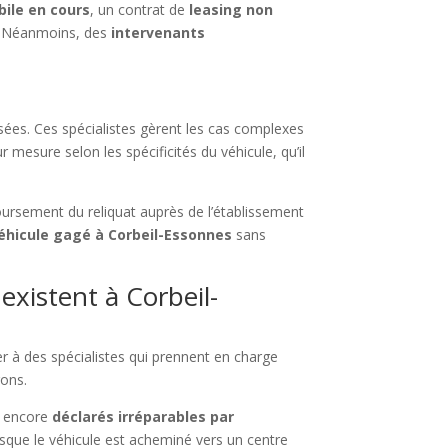
ile en cours
, un contrat de
leasing non
e. Néanmoins, des
intervenants
sées. Ces spécialistes gèrent les cas complexes
r mesure selon les spécificités du véhicule, qu’il
ursement du reliquat auprès de l’établissement
éhicule gagé à Corbeil-Essonnes
sans
xistent à Corbeil-
der à des spécialistes qui prennent en charge
rons.
u encore
déclarés irréparables par
orsque le véhicule est acheminé vers un centre