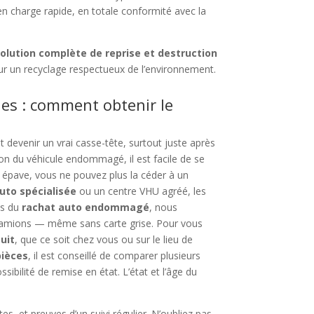
en charge rapide, en totale conformité avec la
olution complète de reprise et destruction
r un recyclage respectueux de l’environnement.
nes : comment obtenir le
 devenir un vrai casse-tête, surtout juste après
ion du véhicule endommagé, il est facile de se
u épave, vous ne pouvez plus la céder à un
uto spécialisée
ou un centre VHU agréé, les
es du
rachat auto endommagé
, nous
, camions — même sans carte grise. Pour vous
uit
, que ce soit chez vous ou sur le lieu de
pièces
, il est conseillé de comparer plusieurs
ssibilité de remise en état. L’état et l’âge du
es, et preuves d’un suivi régulier. N’oubliez pas