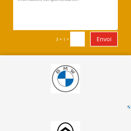
Envoi
=
3 + 1