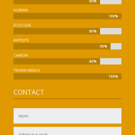
80%
80%
HUMAIN
100%
100%
ECOLOGIE
80%
80%
RAPIDITE
90%
90%
CAMION
80%
80%
TRANSPARENCE
100%
100%
CONTACT