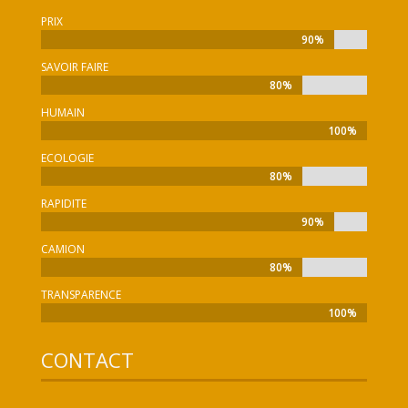
PRIX
90%
90%
SAVOIR FAIRE
80%
80%
HUMAIN
100%
100%
ECOLOGIE
80%
80%
RAPIDITE
90%
90%
CAMION
80%
80%
TRANSPARENCE
100%
100%
CONTACT