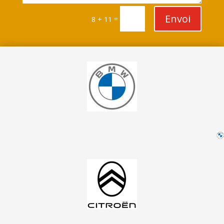
Envoi
=
8 + 11