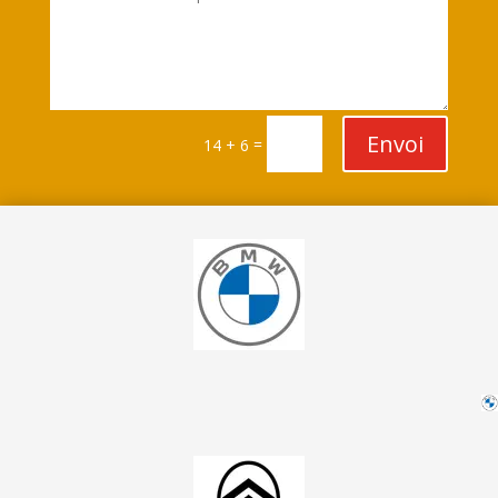
Envoi
=
14 + 6