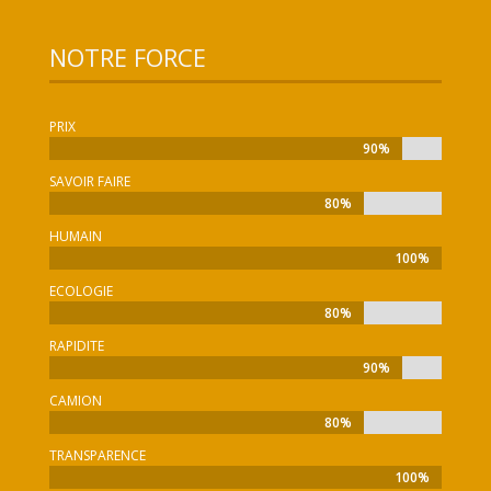
NOTRE FORCE
PRIX
90%
90%
SAVOIR FAIRE
80%
80%
HUMAIN
100%
100%
ECOLOGIE
80%
80%
RAPIDITE
90%
90%
CAMION
80%
80%
TRANSPARENCE
100%
100%