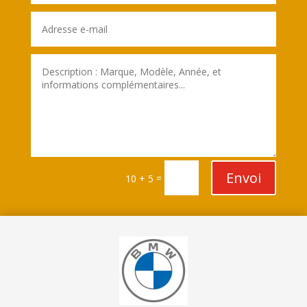
Envoi
=
10 + 5