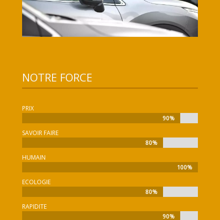
NOTRE FORCE
PRIX
90%
90%
SAVOIR FAIRE
80%
80%
HUMAIN
100%
100%
ECOLOGIE
80%
80%
RAPIDITE
90%
90%