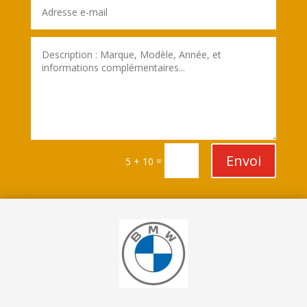
Envoi
=
5 + 10