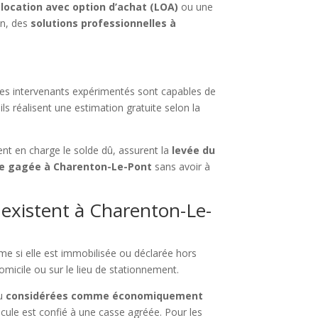
e
location avec option d’achat (LOA)
ou une
on, des
solutions professionnelles à
Ces intervenants expérimentés sont capables de
ls réalisent une estimation gratuite selon la
ent en charge le solde dû, assurent la
levée du
re gagée à Charenton-Le-Pont
sans avoir à
existent à Charenton-Le-
e si elle est immobilisée ou déclarée hors
micile ou sur le lieu de stationnement.
u
considérées comme économiquement
icule est confié à une casse agréée. Pour les