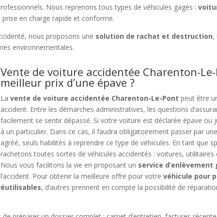
t professionnels. Nous reprenons tous types de véhicules gagés :
voitu
e prise en charge rapide et conforme.
ccidenté, nous proposons une
solution de rachat et destruction
,
rmes environnementales.
Vente de voiture accidentée Charenton-Le-
meilleur prix d’une épave ?
La
vente de voiture accidentée Charenton-Le-Pont
peut être un
accident. Entre les démarches administratives, les questions d’assura
facilement se sentir dépassé. Si votre voiture est déclarée épave ou 
à un particulier. Dans ce cas, il faudra obligatoirement passer par un
agréé, seuls habilités à reprendre ce type de véhicules. En tant que s
rachetons toutes sortes de véhicules accidentés : voitures, utilitaires
Nous vous facilitons la vie en proposant un
service d’enlèvement 
l’accident. Pour obtenir la meilleure offre pour votre
véhicule pour 
éutilisables
, d’autres prennent en compte la possibilité de réparation
.
nt de préparer un dossier complet : carnet d’entretien, factures récent