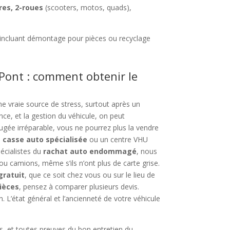
res, 2-roues
(scooters, motos, quads),
 incluant démontage pour pièces ou recyclage
Pont : comment obtenir le
e vraie source de stress, surtout après un
nce, et la gestion du véhicule, on peut
jugée irréparable, vous ne pourrez plus la vendre
e
casse auto spécialisée
ou un centre VHU
pécialistes du
rachat auto endommagé
, nous
 ou camions, même s’ils n’ont plus de carte grise.
gratuit
, que ce soit chez vous ou sur le lieu de
pièces
, pensez à comparer plusieurs devis.
. L’état général et l’ancienneté de votre véhicule
es, et toutes preuves du bon entretien du