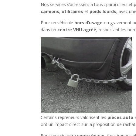
Nos services s’adressent à tous : particuliers e
camions
,
utilitaires
et
poids lourds
, avec un
Pour un véhicule
hors d’usage
ou gravement a
dans un
centre VHU agréé
, respectant les no
Certains repreneurs valorisent les
pièces auto r
ont un impact direct sur la proposition de rachat
Pour réussir votre
vente épave
, il est importa