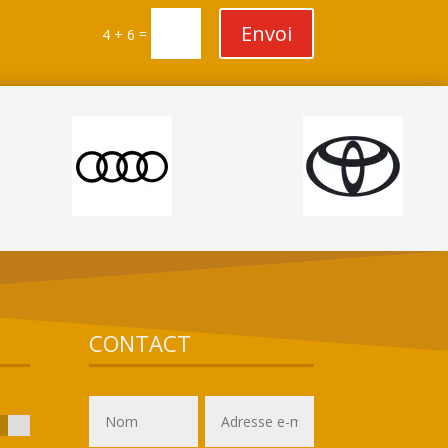
Envoi
=
4 + 6
CONTACT