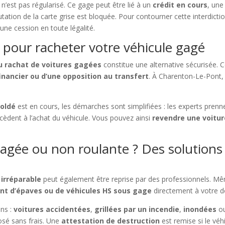
r n’est pas régularisé. Ce gage peut être lié à un
crédit en cours
, un
tation de la carte grise est bloquée. Pour contourner cette interdicti
ne cession en toute légalité.
 pour racheter votre véhicule gagé
au rachat de voitures gagées
constitue une alternative sécurisée. 
inancier ou d’une opposition au transfert
. À Charenton-Le-Pont, i
soldé
est en cours, les démarches sont simplifiées : les experts prenn
ocèdent à l’achat du véhicule. Vous pouvez ainsi
revendre une voitu
gée ou non roulante ? Des solutions 
irréparable
peut également être reprise par des professionnels. Mêm
t d’épaves ou de véhicules HS sous gage
directement à votre do
ons :
voitures accidentées
,
grillées par un incendie
,
inondées
o
sé sans frais. Une
attestation de destruction
est remise si le véh