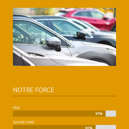
NOTRE FORCE
PRIX
90%
90%
SAVOIR FAIRE
80%
80%