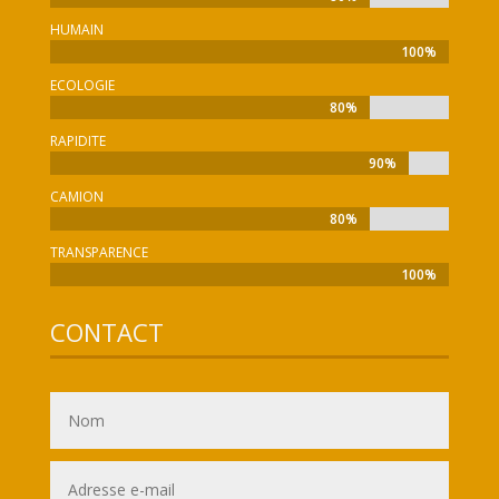
HUMAIN
100%
100%
ECOLOGIE
80%
80%
RAPIDITE
90%
90%
CAMION
80%
80%
TRANSPARENCE
100%
100%
CONTACT