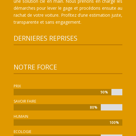
une solution clé en main. Nous prenons en charge les
démarches pour lever le gage et procédons ensuite au
rachat de votre voiture. Profitez d’une estimation juste,
transparente et sans engagement.
DERNIERES REPRISES
NOTRE FORCE
PRIX
90%
90%
SAVOIR FAIRE
80%
80%
HUMAIN
100%
100%
ECOLOGIE