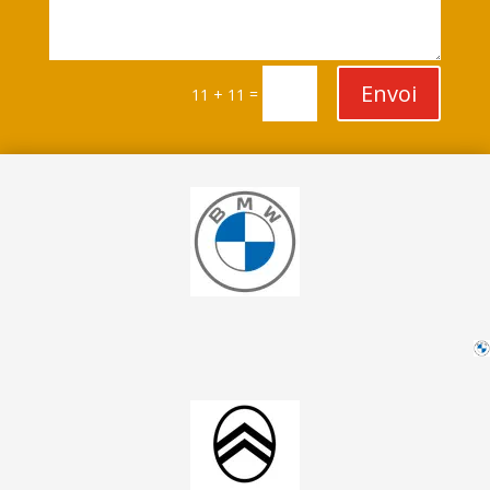
Envoi
=
11 + 11