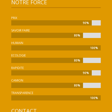
NOTRE FORCE
PRIX
90%
90%
SAVOIR FAIRE
80%
80%
HUMAIN
100%
100%
ECOLOGIE
80%
80%
RAPIDITE
90%
90%
CAMION
80%
80%
TRANSPARENCE
100%
100%
CONTACT